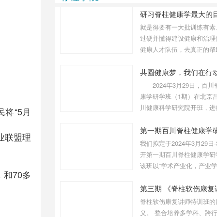
悟和总结写出了《别太极》一
书，其中，许多结论都是经过
数十年反复琢磨，求证的结
就是得要有一大批训练有素
果。
过硬并懂得建设健康和治理
健康人才队伍，去真正的帮
恢复和促进健康成长。如此
一批有健康学思想，健康文
康技术的人才，才能领导一
2024年3月29日，百川
的健康革命，才能完整地发
康学研学班（1期）在北京
产业和建设健康中国。而脊
川健康科学研究院开班，进
将“5月
学研学班就是想将有目标、
期3天的研学，研学班于31
的培养和遴选一批有思想、
结束。学员们为实现健康梦
第一期百川脊柱健康学
业联盟理
化、有技术的脊柱健康人才
到这里，为推进健康事业而
我们拟定于2024年3月29日-
进。
开第一期百川脊柱健康学研
该班以“学术产业化，产业
和70多
化”为主旨，围绕着“脊柱健
的建设完善”、“脊柱健康人
需培养”和“脊柱健康产业的
脊柱软伤康复讲师特训班的
展”进行系统讲解和交流探
义。 整合培养多学科、跨