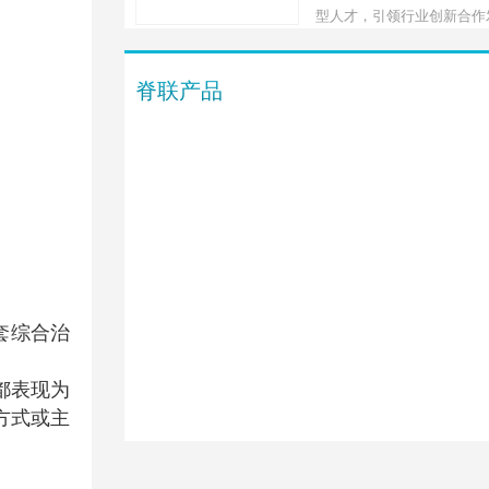
为发展脊柱健康事业，实现
型人才，引领行业创新合作
平的全民健康贡献力量。为
班也有意诚邀业界和跨界的
脊联产品
一起主要是就脊柱健康学的
性，人才定位和产业定向展
的学习探讨。
套综合治
都表现为
方式或主