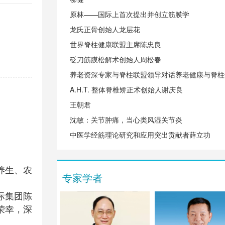
原林——国际上首次提出并创立筋膜学
龙氏正骨创始人龙层花
世界脊柱健康联盟主席陈忠良
砭刀筋膜松解术创始人周松春
养老资深专家与脊柱联盟领导对话养老健康与脊柱
A.H.T. 整体脊椎矫正术创始人谢庆良
王朝君
沈敏：关节肿痛，当心类风湿关节炎
中医学经筋理论研究和应用突出贡献者薛立功
养生、农
专家学者
际集团陈
荣幸，深