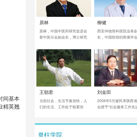
原林
柳健
原林，中国中医药研究促进会
西安仲德骨科医院业务
新中医分会副会长，博士研究
长，中国软组织疼痛学
生导师，南方医科大学人体解
长，中国中西医结合学
剖学系教授、广东省解剖学会
骨科专业委员会常委，
副理事长，解剖学报编委，卫
医学会疼痛学会常委，
生部教材评审委员会委员，兼
脊柱讲师团创始人之一
任深圳大学医学院解剖与组织
近40年，微创手术治疗
胚胎教研室主任，中华医药科
突出、颈椎病超二万例
学院南京新中医学研究院副院
养了全国5000余位专科
长。是我国为数不多的研究利
生。
王朝君
刘金田
用各种特种针具进行临床治疗
时间基本
的解剖学家。在国际上首次提
当前社会，生活节奏加快，人
2006年5月被民革陕西
出并创立筋膜学。
业精英翘
们的生活、工作处于较紧张
会授予“社会服务工作先
（太急）状态。对于学太极
人”，2006年8月被西安
拳，慢慢的移动步伐，总感觉
政府授予“西安市职业教
太慢！会产生这样的认识误
作先进个人”荣誉称号。
区。通过几十年修炼太极的体
脊柱学院