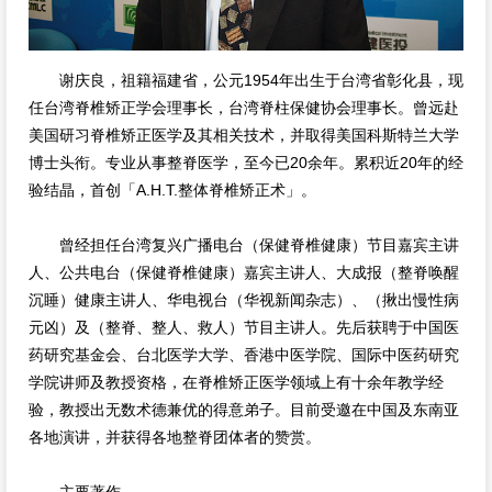
谢庆良，祖籍福建省，公元1954年出生于台湾省彰化县，现
任台湾脊椎矫正学会理事长，台湾脊柱保健协会理事长。曾远赴
美国研习脊椎矫正医学及其相关技术，并取得美国科斯特兰大学
博士头衔。专业从事整脊医学，至今已20余年。累积近20年的经
验结晶，首创「A.H.T.整体脊椎矫正术」。
曾经担任台湾复兴广播电台（保健脊椎健康）节目嘉宾主讲
人、公共电台（保健脊椎健康）嘉宾主讲人、大成报（整脊唤醒
沉睡）健康主讲人、华电视台（华视新闻杂志）、（揪出慢性病
元凶）及（整脊、整人、救人）节目主讲人。先后获聘于中国医
药研究基金会、台北医学大学、香港中医学院、国际中医药研究
学院讲师及教授资格，在脊椎矫正医学领域上有十余年教学经
验，教授出无数术德兼优的得意弟子。目前受邀在中国及东南亚
各地演讲，并获得各地整脊团体者的赞赏。
主要著作