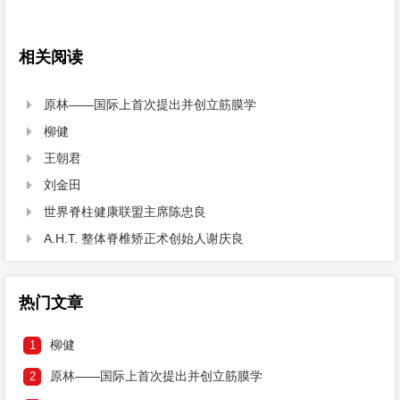
相关阅读
原林——国际上首次提出并创立筋膜学

柳健

王朝君

刘金田

世界脊柱健康联盟主席陈忠良

A.H.T. 整体脊椎矫正术创始人谢庆良

热门文章
柳健
1
原林——国际上首次提出并创立筋膜学
2