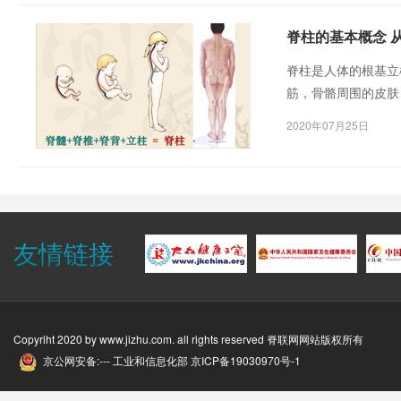
脊柱的基本概念 
脊柱是人体的根基立
筋，骨骼周围的皮肤
或骨骼里的骨髓是主
2020年07月25日
大梁——脊柱。
友情链接
Copyriht 2020 by
www.jizhu.com
. all rights reserved 脊联网网站版权所有
京公网安备:--- 工业和信息化部
京ICP备19030970号-1