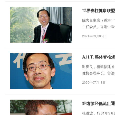
世界脊柱健康联盟
陈忠良主席（香港）
主任委员、香港中医
2021年03月05日
A.H.T. 整体
谢庆良，祖籍福建省
健协会理事长。曾远
业从事整脊医学，至今
2020年07月18日
经络循经低流阻通
张维波，1961年