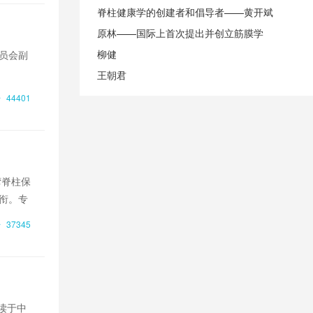
其中，许多结论都是经过数
脊柱健康学的创建者和倡导者——黄开斌
复琢磨，求证的结果。
原林——国际上首次提出并创立筋膜学
柳健
员会副
王朝君
44401
湾脊柱保
衔。专
37345
读于中