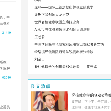
原林——国际上首次提出并创立筋膜学
龙氏正骨创始人龙层花
长，中
世界脊柱健康联盟主席陈忠良
民脊柱
A.H.T. 整体脊椎矫正术创始人谢庆良
健康中
21419
王朝君
中医学经筋理论研究和应用突出贡献者薛立功
经络循经低流阻通道学说提出者张维波
刘金田
系教
脊柱健康学的创建者和倡导者——黄开斌
学院解
究利用
62086
图文热点
黄开斌，字中平，号百川，
业委员
北麻城，健康学独立研究学