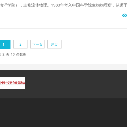
海洋学院），主修流体物理。1983年考入中国科学院生物物理所，从师
开始研究经络，是我国最早的经络研究生之一；1987年获中国科学院硕
大学博士学位。
1
2
下一页
尾页
共
2
页
10
条数据