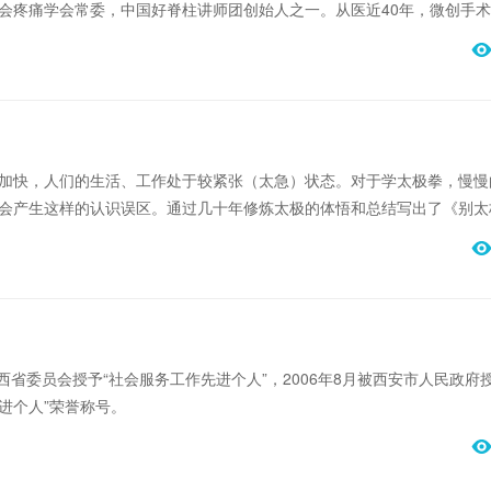
会疼痛学会常委，中国好脊柱讲师团创始人之一。从医近40年，微创手
二万例，并培养了全国5000余位专科医生。
加快，人们的生活、工作处于较紧张（太急）状态。对于学太极拳，慢慢
会产生这样的认识误区。通过几十年修炼太极的体悟和总结写出了《别太
都是经过数十年反复琢磨，求证的结果。
陕西省委员会授予“社会服务工作先进个人”，2006年8月被西安市人民政府
进个人”荣誉称号。