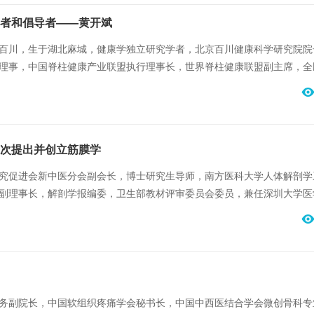
者和倡导者——黄开斌
百川，生于湖北麻城，健康学独立研究学者，北京百川健康科学研究院院
理事，中国脊柱健康产业联盟执行理事长，世界脊柱健康联盟副主席，全
国务院发展研究中心《中国健康问题与发展战略研究》课题专家组组长，
次提出并创立筋膜学
究促进会新中医分会副会长，博士研究生导师，南方医科大学人体解剖学
副理事长，解剖学报编委，卫生部教材评审委员会委员，兼任深圳大学医
主任，中华医药科学院南京新中医学研究院副院长。是我国为数不多的研
床治疗的解剖学家。在国际上首次提出并创立筋膜学。
务副院长，中国软组织疼痛学会秘书长，中国中西医结合学会微创骨科专