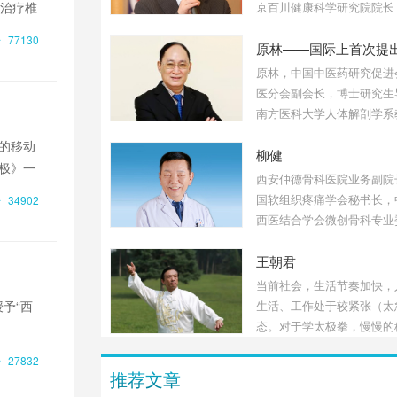
术治疗椎
京百川健康科学研究院院长
产学研合作促进会理事，中
77130
健康产业联盟执行理事长，
柱健康联盟副主席，全民脊
原林，中国中医药研究促进
工程总设计师，国务院发展
医分会副会长，博士研究生
心《中国健康问题与发展战
南方医科大学人体解剖学系
究》课题专家组组长，健康
广东省解剖学会副理事长，
的移动
略研究会会长。
报编委，卫生部教材评审委
柳健
极》一
员，兼任深圳大学医学院解
西安仲德骨科医院业务副院
织胚胎教研室主任，中华医
国软组织疼痛学会秘书长，
34902
院南京新中医学研究院副院
西医结合学会微创骨科专业
我国为数不多的研究利用各
常委，陕西省医学会疼痛学
针具进行临床治疗的解剖学
委，中国好脊柱讲师团创始
王朝君
国际上首次提出并创立筋膜
一。从医近40年，微创手
当前社会，生活节奏加快，
间盘突出、颈椎病超二万例
授予“西
生活、工作处于较紧张（太
养了全国5000余位专科医
态。对于学太极拳，慢慢的
伐，总感觉太慢！会产生这
27832
识误区。通过几十年修炼太
推荐文章
悟和总结写出了《别太极》