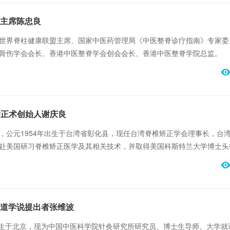
主席陈忠良
世界脊柱健康联盟主席、国家中医药管理局《中医整脊诊疗指南》专家委
骨伤学会会长、香港中医整脊学会创会会长、香港中医整脊学院总监。
脊椎矫正术创始人谢庆良
，公元1954年出生于台湾省彰化县，现任台湾脊椎矫正学会理事长，台
赴美国研习脊椎矫正医学及其相关技术，并取得美国科斯特兰大学博士头
已20余年。累积近20年的经验结晶，首创「A.H.T.整体脊椎矫正术」。
道学说提出者张维波
9月生于北京，现为中国中医科学院针灸研究所研究员、博士生导师。大学就