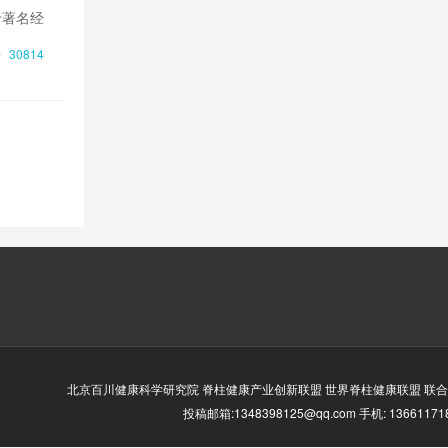
于著名经
士学位，
30814
北京百川健康科学研究院 脊柱健康产业创新联盟 世界脊柱健康联盟 联合
投稿邮箱:1348398125@qq.com 手机: 13661171