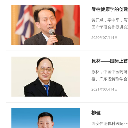
脊柱健康学的创建
黄开斌，字中平，号
国产学研合作促进会
健康工程总设计师，
2020年07月14日
国战略研究会会长。
原林——国际上首
原林，中国中医药研
授、广东省解剖学会
剖与组织胚胎教研室
2021年03月14日
各种特种针具进行临
柳健
西安仲德骨科医院业