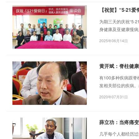
【祝贺】“5·21
为期三天的庆祝“5
身健康及亚健康慢病
专家、学者、商业协
2025年06月14日
优好品项目总协调办
因无法参加，特给会
黄开斌：脊柱健康
有100多种疾病跟
发相关部位的疾病。
是时代的必然要求。
2020年07月31日
薛立功：当疼痛变
几乎每个人都经历过