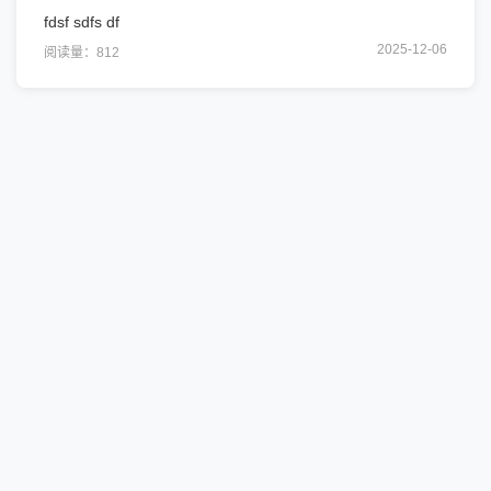
fdsf sdfs df
2025-12-06
阅读量：812
在线课堂 © 脊联号-脊柱行业在线学习网站平台
Copyright 2025 by www.jihu.com. 脊联网版权所有
北京百川健康科学研究院 脊柱健康产业创新联盟 世界脊柱健康联盟
主办 脊联网